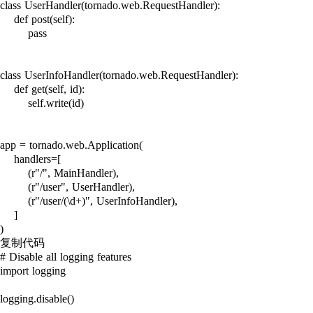
class UserHandler(tornado.web.RequestHandler):

    def post(self):

        pass

class UserInfoHandler(tornado.web.RequestHandler):

    def get(self, id):

        self.write(id)

app = tornado.web.Application(

    handlers=[

        (r"/", MainHandler),

        (r"/user", UserHandler),

        (r"/user/(\d+)", UserInfoHandler),

    ]

)

复制代码

# Disable all logging features

import logging

logging.disable()
