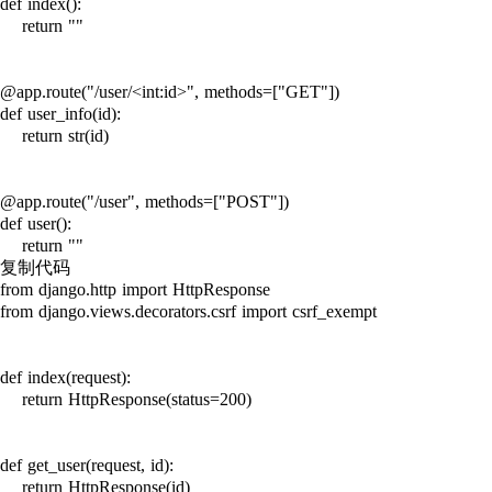
def index():

    return ""

@app.route("/user/<int:id>", methods=["GET"])

def user_info(id):

    return str(id)

@app.route("/user", methods=["POST"])

def user():

    return ""

复制代码

from django.http import HttpResponse

from django.views.decorators.csrf import csrf_exempt

def index(request):

    return HttpResponse(status=200)

def get_user(request, id):

    return HttpResponse(id)
