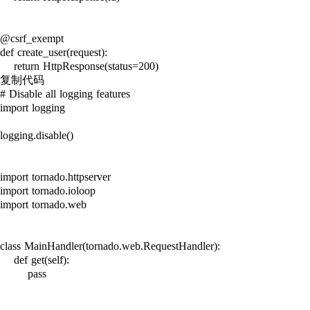
@csrf_exempt

def create_user(request):

    return HttpResponse(status=200)

复制代码

# Disable all logging features

import logging

logging.disable()

import tornado.httpserver

import tornado.ioloop

import tornado.web

class MainHandler(tornado.web.RequestHandler):

    def get(self):

        pass
