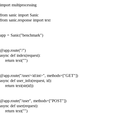
import multiprocessing

from sanic import Sanic

from sanic.response import text

app = Sanic("benchmark")

@app.route("/")

async def index(request):

    return text("")

@app.route("/user/<id:int>", methods=["GET"])

async def user_info(request, id):

    return text(str(id))

@app.route("/user", methods=["POST"])

async def user(request):

    return text("")
