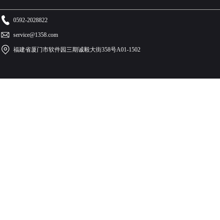
0592-2028822
service@1358.com
福建省厦门市软件园三期诚毅大街358号A01-1502