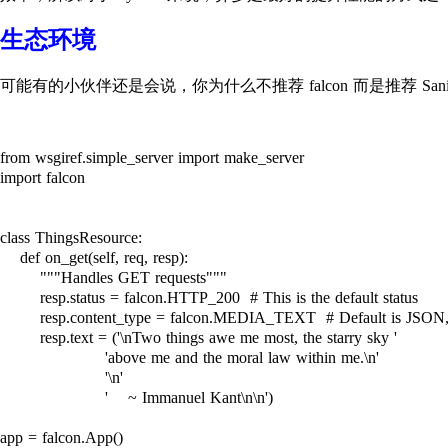
生态环境
可能有的小伙伴还是会说，你为什么不推荐 falcon 而是推荐 Sa
from wsgiref.simple_server import make_server

import falcon

class ThingsResource:

    def on_get(self, req, resp):

        """Handles GET requests"""

        resp.status = falcon.HTTP_200  # This is the default status

        resp.content_type = falcon.MEDIA_TEXT  # Default is JSON, 
        resp.text = ('\nTwo things awe me most, the starry sky '

                     'above me and the moral law within me.\n'

                     '\n'

                     '    ~ Immanuel Kant\n\n')

app = falcon.App()
