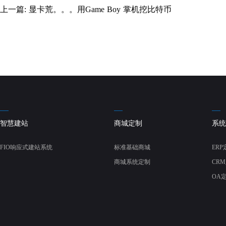
上一篇:
显卡荒。。。用Game Boy 掌机挖比特币
智慧建站
商城定制
系统
FIO响应式建站系统
标准基础商城
ERP
商城系统定制
CR
OA